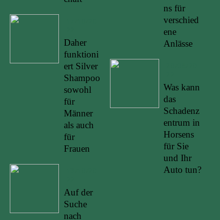
ns für
verschied
17/10/20
22
ene
Daher
Anlässe
funktioni
ert Silver
20/08/20
22
Shampoo
Was kann
sowohl
das
für
Schadenz
Männer
entrum in
als auch
Horsens
für
für Sie
Frauen
und Ihr
Auto tun?
13/10/20
22
Auf der
Suche
nach