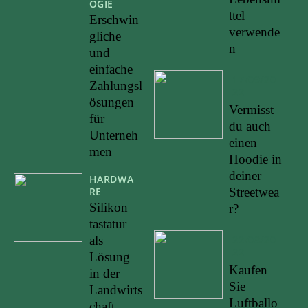
OGIE
ttel
Erschwin
verwende
gliche
n
und
einfache
17/09/20
Zahlungsl
22
ösungen
Vermisst
für
du auch
Unterneh
einen
men
Hoodie in
deiner
HARDWA
RE
Streetwea
Silikon
r?
tastatur
als
22/08/20
22
Lösung
Kaufen
in der
Sie
Landwirts
Luftballo
chaft