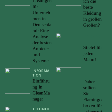
Lösungen
ich die
für
beste
Unterneh
Kleidung
men in
in großen
Deutschla
Größen?
nd: Eine
Analyse
22/09/20
22
der besten
Stiefel für
Anbieter
jeden
und
Mann!
Systeme
INFORMA
18/09/20
TION
22
Einführu
Daher
ng in
sollten
CleanMa
Sie
nager
Flamingo
boxen für
TECHNOL
Lebensmi