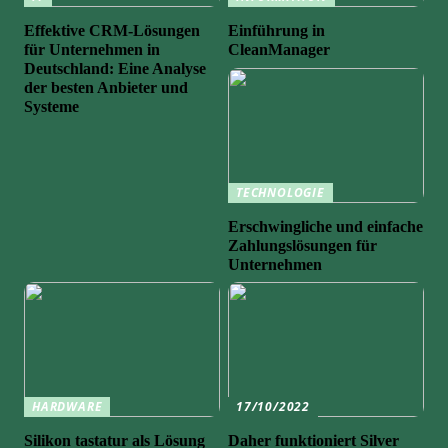
Effektive CRM-Lösungen
Einführung in
für Unternehmen in
CleanManager
Deutschland: Eine Analyse
der besten Anbieter und
Systeme
TECHNOLOGIE
Erschwingliche und einfache
Zahlungslösungen für
Unternehmen
HARDWARE
17/10/2022
Silikon tastatur als Lösung
Daher funktioniert Silver