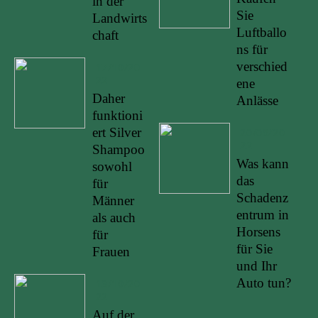
in der
Sie
Landwirts
Luftballo
chaft
ns für
verschied
17/10/20
22
ene
Daher
Anlässe
funktioni
ert Silver
20/08/20
22
Shampoo
Was kann
sowohl
das
für
Schadenz
Männer
entrum in
als auch
Horsens
für
für Sie
Frauen
und Ihr
Auto tun?
13/10/20
22
Auf der