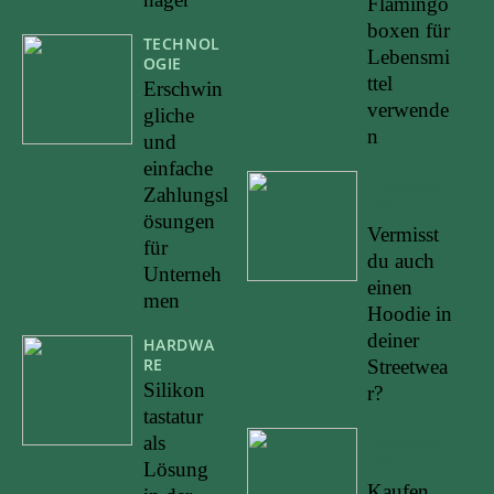
Flamingo
boxen für
TECHNOL
Lebensmi
OGIE
ttel
Erschwin
verwende
gliche
n
und
einfache
17/09/20
Zahlungsl
22
ösungen
Vermisst
für
du auch
Unterneh
einen
men
Hoodie in
deiner
HARDWA
RE
Streetwea
Silikon
r?
tastatur
als
22/08/20
22
Lösung
Kaufen