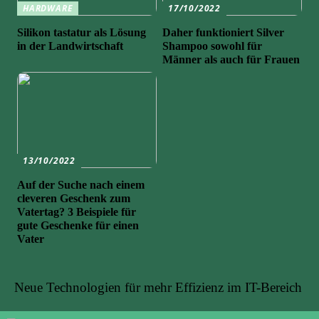
HARDWARE
17/10/2022
Silikon tastatur als Lösung
Daher funktioniert Silver
in der Landwirtschaft
Shampoo sowohl für
Männer als auch für Frauen
13/10/2022
Auf der Suche nach einem
cleveren Geschenk zum
Vatertag? 3 Beispiele für
gute Geschenke für einen
Vater
Neue Technologien für mehr Effizienz im IT-Bereich