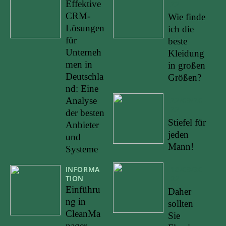
Effektive
22
CRM-
Wie finde
Lösungen
ich die
für
beste
Unterneh
Kleidung
men in
in großen
Deutschla
Größen?
nd: Eine
Analyse
22/09/20
22
der besten
Stiefel für
Anbieter
jeden
und
Mann!
Systeme
INFORMA
18/09/20
TION
22
Einführu
Daher
ng in
sollten
CleanMa
Sie
nager