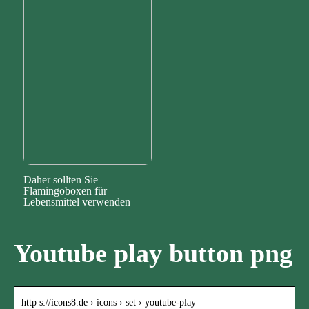
Daher sollten Sie
Flamingoboxen für
Lebensmittel verwenden
Youtube play button png
http s://icons8.de › icons › set › youtube-play