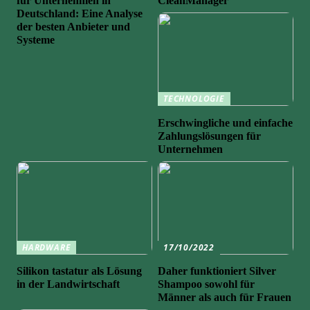
für Unternehmen in
CleanManager
Deutschland: Eine Analyse
der besten Anbieter und
Systeme
TECHNOLOGIE
Erschwingliche und einfache
Zahlungslösungen für
Unternehmen
HARDWARE
17/10/2022
Silikon tastatur als Lösung
Daher funktioniert Silver
in der Landwirtschaft
Shampoo sowohl für
Männer als auch für Frauen