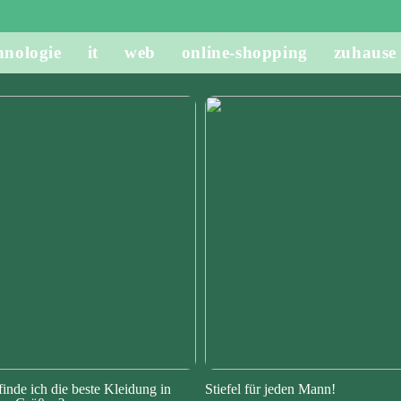
hnologie
it
web
online-shopping
zuhause
finde ich die beste Kleidung in
Stiefel für jeden Mann!