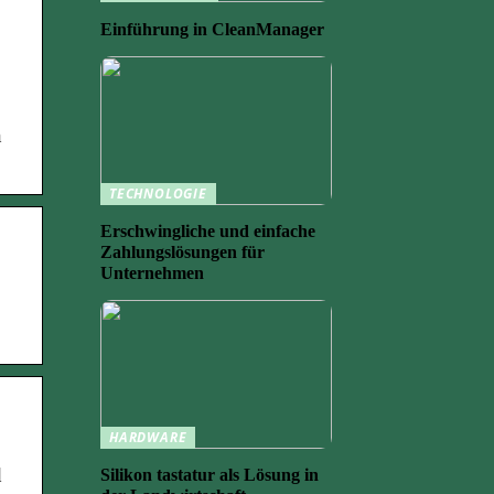
Einführung in CleanManager
n
TECHNOLOGIE
Erschwingliche und einfache
Zahlungslösungen für
Unternehmen
HARDWARE
d
Silikon tastatur als Lösung in