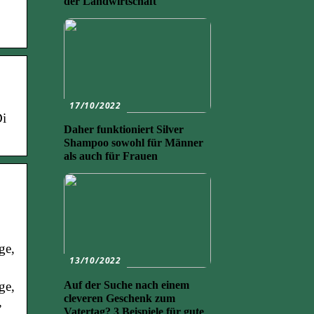
der Landwirtschaft
17/10/2022
Di
Daher funktioniert Silver
Shampoo sowohl für Männer
als auch für Frauen
ge,
13/10/2022
Auf der Suche nach einem
ge,
cleveren Geschenk zum
,
Vatertag? 3 Beispiele für gute