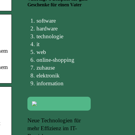
Geschenke für einen Vater
software
hardware
technologie
it
chem
web
online-shopping
chem
zuhause
elektronik
information
Neue Technologien für
t
mehr Effizienz im IT-