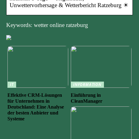
Unwettervorhersage & Wetterbericht Ratzeburg ☀
Keywords: wetter online ratzeburg
IT
INFORMATION
Effektive CRM-Lösungen
Einführung in
für Unternehmen in
CleanManager
Deutschland: Eine Analyse
der besten Anbieter und
Systeme