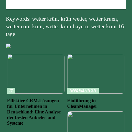
Keywords: wetter krün, krün wetter, wetter kruen,
wetter com krün, wetter krün bayern, wetter krün 16
tage
IT
INFORMATION
Effektive CRM-Lösungen
Einführung in
für Unternehmen in
CleanManager
Deutschland: Eine Analyse
der besten Anbieter und
Systeme