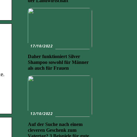
der Landwirtschaft
17/10/2022
Daher funktioniert Silver
Shampoo sowohl für Männer
als auch für Frauen
e.
13/10/2022
Auf der Suche nach einem
cleveren Geschenk zum
Vatertag? 3 Beispiele für gute