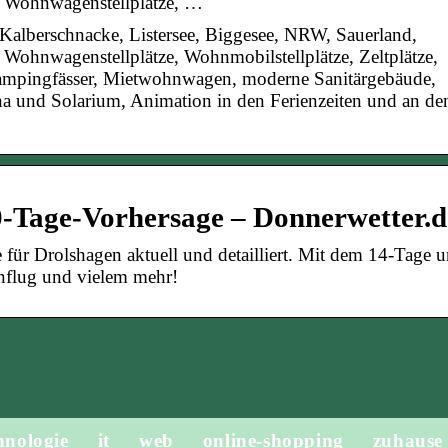
, Wohnwagenstellplätze, …
alberschnacke, Listersee, Biggesee, NRW, Sauerland,
 Wohnwagenstellplätze, Wohnmobilstellplätze, Zeltplätze,
Campingfässer, Mietwohnwagen, moderne Sanitärgebäude,
 und Solarium, Animation in den Ferienzeiten und an de
0-Tage-Vorhersage – Donnerwetter.d
 für Drolshagen aktuell und detailliert. Mit dem 14-Tage 
enflug und vielem mehr!
hnologie
it
web
online-shopping
zuhause