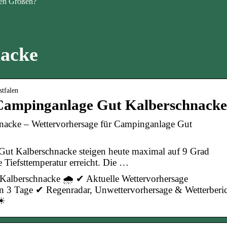
en Größen?
nacke
stfalen
 Campinganlage Gut Kalberschnacke
nacke – Wettervorhersage für Campinganlage Gut
ut Kalberschnacke steigen heute maximal auf 9 Grad
e Tiefsttemperatur erreicht. Die …
Kalberschnacke 🌧️ ✔ Aktuelle Wettervorhersage
en 3 Tage ✔ Regenradar, Unwettervorhersage & Wetterberi
 ☀