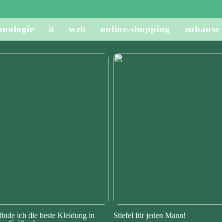
hnologie
it
web
online-shopping
zuhause
finde ich die beste Kleidung in
Stiefel für jeden Mann!