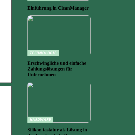
Einführung in CleanManager
TECHNOLOGIE
Erschwingliche und einfache
Zahlungslösungen für
Unternehmen
HARDWARE
Silikon tastatur als Lösung in