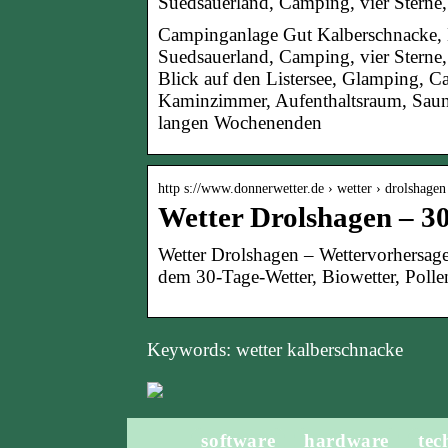
Suedsauerland, Camping, vier Sterne
Campinganlage Gut Kalberschnacke, K
Suedsauerland, Camping, vier Sterne,
Blick auf den Listersee, Glamping, 
Kaminzimmer, Aufenthaltsraum, Sauna
langen Wochenenden
http s://www.donnerwetter.de › wetter › drolshagen
Wetter Drolshagen – 3
Wetter Drolshagen – Wettervorhersage
dem 30-Tage-Wetter, Biowetter, Poll
Keywords: wetter kalberschnacke
software
hardware
tec