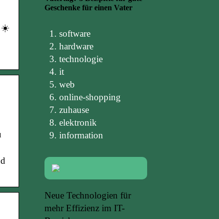
Geschenke für einen Vater
 ☀️
software
hardware
technologie
it
web
online-shopping
zuhause
elektronik
u
information
nd
Neue Technologien für
mehr Effizienz im IT-