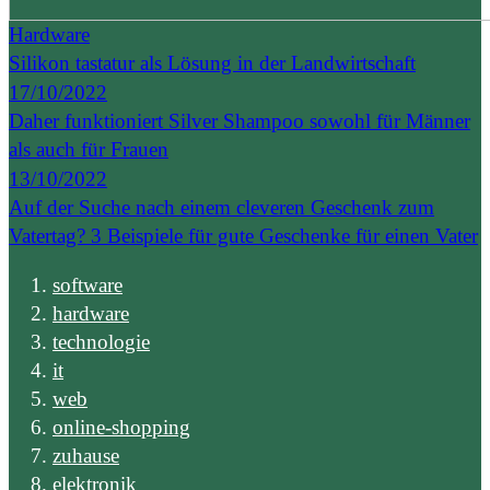
Hardware
Silikon tastatur als Lösung in der Landwirtschaft
17/10/2022
Daher funktioniert Silver Shampoo sowohl für Männer
als auch für Frauen
13/10/2022
Auf der Suche nach einem cleveren Geschenk zum
Vatertag? 3 Beispiele für gute Geschenke für einen Vater
software
hardware
technologie
it
web
online-shopping
zuhause
elektronik