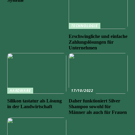
Systeme
TECHNOLOGIE
Erschwingliche und einfache
Zahlungslösungen für
Unternehmen
HARDWARE
17/10/2022
Silikon tastatur als Lösung
Daher funktioniert Silver
in der Landwirtschaft
Shampoo sowohl für
Männer als auch für Frauen