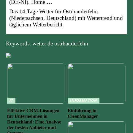
(DE-NI). Home …
Das 14 Tage Wetter für Ostrhauderfehn
(Niedersachsen, Deutschland) mit Wettertrend und
täglichem Wetterbericht.
Keywords: wetter de ostrhauderfehn
IT
INFORMATION
Effektive CRM-Lösungen
Einführung in
für Unternehmen in
CleanManager
Deutschland: Eine Analyse
der besten Anbieter und