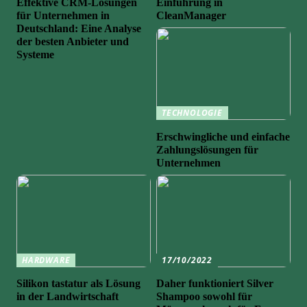
Effektive CRM-Lösungen
Einführung in
für Unternehmen in
CleanManager
Deutschland: Eine Analyse
der besten Anbieter und
Systeme
TECHNOLOGIE
Erschwingliche und einfache
Zahlungslösungen für
Unternehmen
HARDWARE
17/10/2022
Silikon tastatur als Lösung
Daher funktioniert Silver
in der Landwirtschaft
Shampoo sowohl für