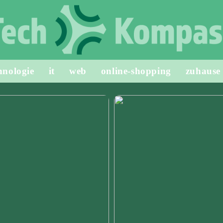
hnologie
it
web
online-shopping
zuhause