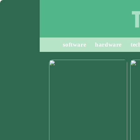
software
hardware
tec