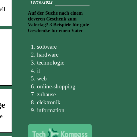
13/10/2022
ell
Auf der Suche nach einem
cleveren Geschenk zum
Vatertag? 3 Beispiele für gute
Geschenke für einen Vater
software
hardware
technologie
it
web
online-shopping
zuhause
elektronik
ge
information
se