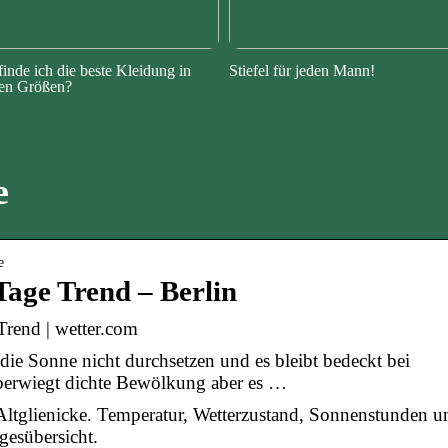
finde ich die beste Kleidung in
Stiefel für jeden Mann!
en Größen?
e
e
Tage Trend – Berlin
 Trend | wetter.com
die Sonne nicht durchsetzen und es bleibt bedeckt bei
erwiegt dichte Bewölkung aber es …
Altglienicke. Temperatur, Wetterzustand, Sonnenstunden u
gesübersicht.