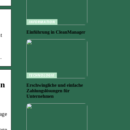
INFORMATION
Einführung in CleanManager
t
.
TECHNOLOGIE
on
Erschwingliche und einfache
Zahlungslösungen für
Unternehmen
age
age