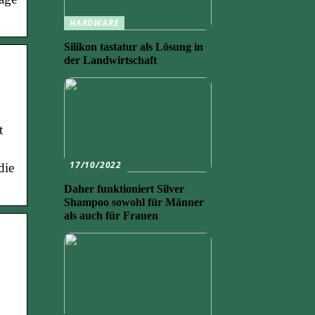
HARDWARE
Silikon tastatur als Lösung in
der Landwirtschaft
t
17/10/2022
die
Daher funktioniert Silver
Shampoo sowohl für Männer
als auch für Frauen