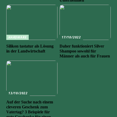
Unternehmen
HARDWARE
17/10/2022
Silikon tastatur als Lösung
Daher funktioniert Silver
in der Landwirtschaft
Shampoo sowohl für
Männer als auch für Frauen
13/10/2022
Auf der Suche nach einem
cleveren Geschenk zum
Vatertag? 3 Beispiele für
gute Geschenke für einen