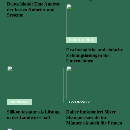
Deutschland: Eine Analyse
der besten Anbieter und
Systeme
TECHNOLOGIE
Erschwingliche und einfache
Zahlungslösungen für
Unternehmen
HARDWARE
17/10/2022
Silikon tastatur als Lösung
Daher funktioniert Silver
in der Landwirtschaft
Shampoo sowohl für
Männer als auch für Frauen