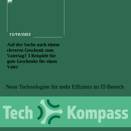
13/10/2022
Auf der Suche nach einem
cleveren Geschenk zum
Vatertag? 3 Beispiele für
gute Geschenke für einen
Vater
Neue Technologien für mehr Effizienz im IT-Bereich