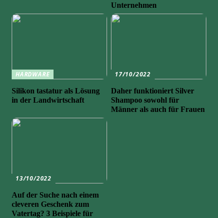
Unternehmen
HARDWARE
17/10/2022
Silikon tastatur als Lösung
Daher funktioniert Silver
in der Landwirtschaft
Shampoo sowohl für
Männer als auch für Frauen
13/10/2022
Auf der Suche nach einem
cleveren Geschenk zum
Vatertag? 3 Beispiele für