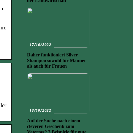
der Landwirtschaft
…
hre
17/10/2022
Daher funktioniert Silver
Shampoo sowohl für Männer
als auch für Frauen
ler
13/10/2022
Auf der Suche nach einem
cleveren Geschenk zum
Vatertag? 3 Beispiele für gute