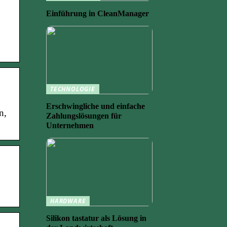
Einführung in CleanManager
TECHNOLOGIE
Erschwingliche und einfache
n,
Zahlungslösungen für
Unternehmen
HARDWARE
Silikon tastatur als Lösung in