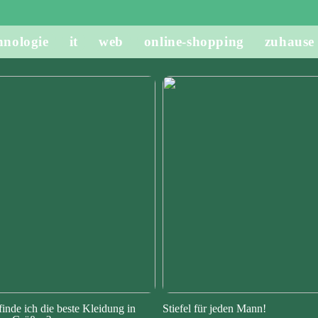
hnologie
it
web
online-shopping
zuhause
finde ich die beste Kleidung in
Stiefel für jeden Mann!