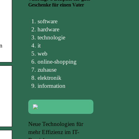
Geschenke für einen Vater
software
hardware
technologie
it
en
web
online-shopping
zuhause
elektronik
information
Neue Technologien für
mehr Effizienz im IT-