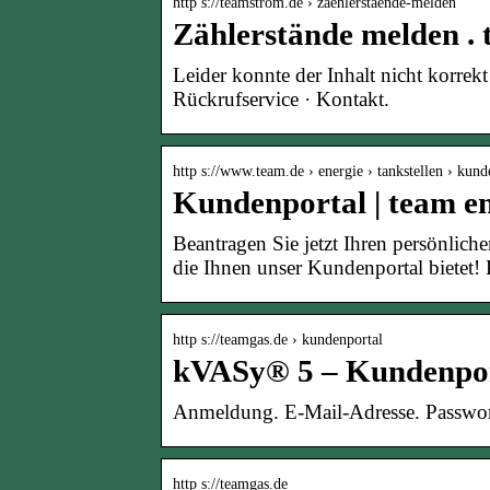
http s://teamstrom.de › zaehlerstaende-melden
Zählerstände melden .
Leider konnte der Inhalt nicht korrekt
Rückrufservice · Kontakt.
http s://www.team.de › energie › tankstellen › ku
Kundenportal | team e
Beantragen Sie jetzt Ihren persönlich
die Ihnen unser Kundenportal bietet!
http s://teamgas.de › kundenportal
kVASy® 5 – Kundenpor
Anmeldung. E-Mail-Adresse. Passwor
http s://teamgas.de