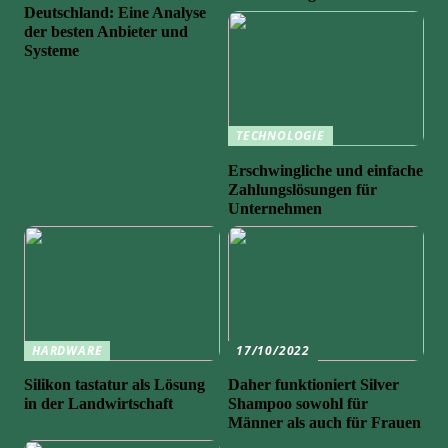
Deutschland: Eine Analyse
der besten Anbieter und
Systeme
TECHNOLOGIE
Erschwingliche und einfache
Zahlungslösungen für
Unternehmen
HARDWARE
17/10/2022
Silikon tastatur als Lösung
Daher funktioniert Silver
in der Landwirtschaft
Shampoo sowohl für
Männer als auch für Frauen