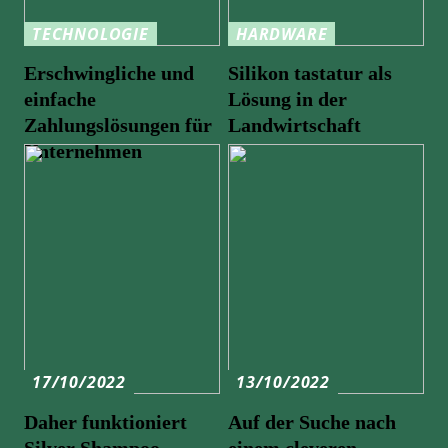
TECHNOLOGIE
HARDWARE
Erschwingliche und
Silikon tastatur als
einfache
Lösung in der
Zahlungslösungen für
Landwirtschaft
Unternehmen
17/10/2022
13/10/2022
Daher funktioniert
Auf der Suche nach
Silver Shampoo
einem cleveren