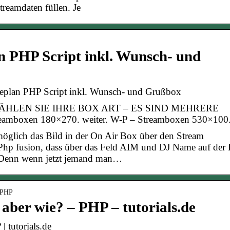
treamdaten füllen. Je
n PHP Script inkl. Wunsch- und
deplan PHP Script inkl. Wunsch- und Grußbox
. WÄHLEN SIE IHRE BOX ART – ES SIND MEHRERE
boxen 180×270. weiter. W-P – Streamboxen 530×100
 möglich das Bild in der On Air Box über den Stream
Php fusion, dass über das Feld AIM und DJ Name auf der
. Denn wenn jetzt jemand man…
› PHP
 aber wie? – PHP – tutorials.de
| tutorials.de