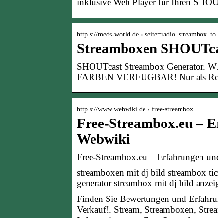
inklusive Web Player für Ihren SHOU
http s://meds-world.de › seite=radio_streambox_to
Streamboxen SHOUTca
SHOUTcast Streambox Generator
FARBEN VERFÜGBAR! Nur als Registr
http s://www.webwiki.de › free-streambox
Free-Streambox.eu – 
Webwiki
Free-Streambox.eu – Erfahrungen u
streamboxen mit dj bild streambox tic
generator streambox mit dj bild anze
Finden Sie Bewertungen und Erfahru
Verkauf!. Stream, Streamboxen, Strea