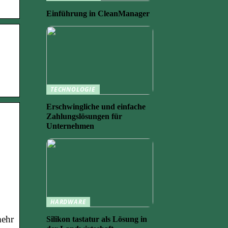
Einführung in CleanManager
TECHNOLOGIE
Erschwingliche und einfache
Zahlungslösungen für
Unternehmen
HARDWARE
mehr
Silikon tastatur als Lösung in