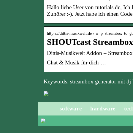
Hallo liebe User von tutorials.de, Ic
Zuhörer :-). Jetzt habe ich einen Cod
http s://dittis-musikwelt.de › w_p_streambox_to_g
SHOUTcast Streambox 
Dittis-Musikwelt Addon – Streambox
Chat & Musik für dich …
Keywords: streambox generator mit dj 
software
hardware
tec