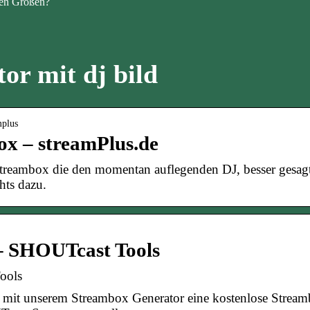
en Größen?
or mit dj bild
mplus
ox – streamPlus.de
treambox die den momentan auflegenden DJ, besser gesag
chts dazu.
– SHOUTcast Tools
ools
t mit unserem Streambox Generator eine kostenlose Strea