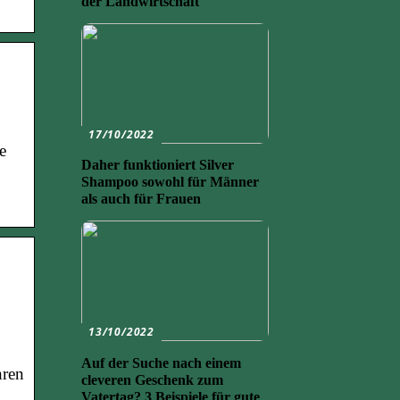
der Landwirtschaft
17/10/2022
e
Daher funktioniert Silver
Shampoo sowohl für Männer
als auch für Frauen
13/10/2022
Auf der Suche nach einem
hren
cleveren Geschenk zum
Vatertag? 3 Beispiele für gute