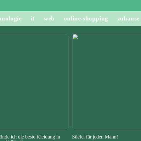
hnologie
it
web
online-shopping
zuhause
finde ich die beste Kleidung in
Stiefel für jeden Mann!