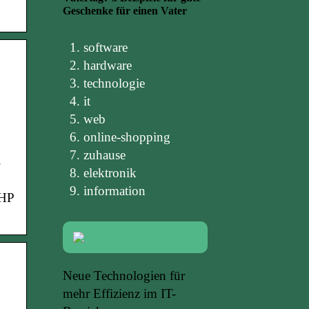
Geschenke für einen Vater
software
hardware
technologie
it
web
online-shopping
zuhause
.
elektronik
information
 HP
Neue Technologien für
mehr Effizienz im IT-