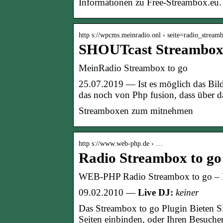
Informationen zu Free-Streambox.eu.
http s://wpcms.meinradio.onl › seite=radio_strea
SHOUTcast Streambox
MeinRadio Streambox to go
25.07.2019 — Ist es möglich das Bil
das noch von Php fusion, dass über
Streamboxen zum mitnehmen
http s://www.web-php.de › …
Radio Streambox to go
WEB-PHP Radio Streambox to go – 
09.02.2010 —
Live DJ:
keiner
Das Streambox to go Plugin Bieten Si
Seiten einbinden, oder Ihren Besuch