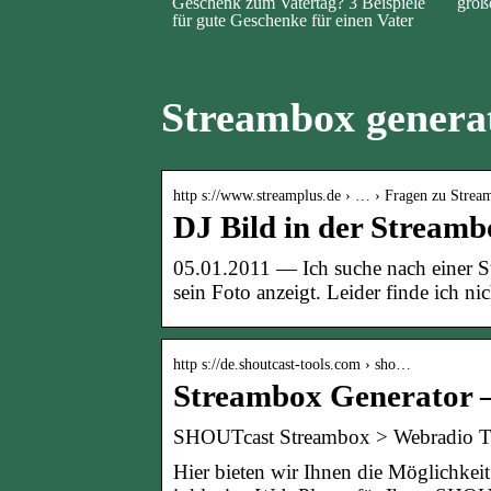
Geschenk zum Vatertag? 3 Beispiele
groß
für gute Geschenke für einen Vater
Streambox generat
http s://www.streamplus.de › … › Fragen zu Strea
DJ Bild in der Streamb
05.01.2011 — Ich suche nach einer S
sein Foto anzeigt. Leider finde ich ni
http s://de.shoutcast-tools.com › sho…
Streambox Generator 
SHOUTcast Streambox > Webradio T
Hier bieten wir Ihnen die Möglichkei