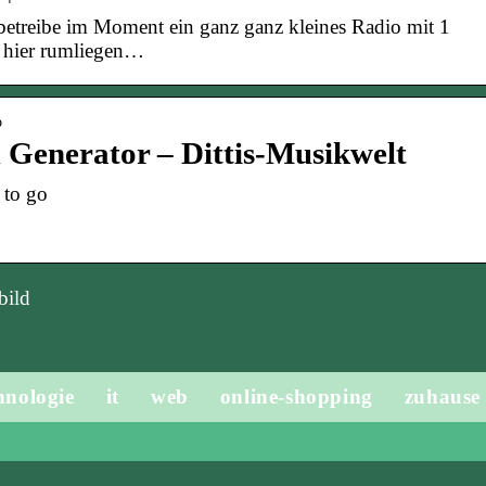
h betreibe im Moment ein ganz ganz kleines Radio mit 1
e hier rumliegen…
o
Generator – Dittis-Musikwelt
 to go
bild
hnologie
it
web
online-shopping
zuhause