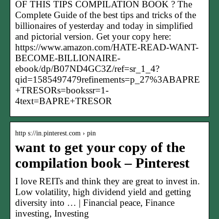
OF THIS TIPS COMPILATION BOOK ? The
Complete Guide of the best tips and tricks of the
billionaires of yesterday and today in simplified
and pictorial version. Get your copy here:
https://www.amazon.com/HATE-READ-WANT-
BECOME-BILLIONAIRE-
ebook/dp/B07ND4GC3Z/ref=sr_1_4?
qid=1585497479refinements=p_27%3ABAPRE
+TRESORs=bookssr=1-
4text=BAPRE+TRESOR
http s://in.pinterest.com › pin
want to get your copy of the
compilation book – Pinterest
I love REITs and think they are great to invest in.
Low volatility, high dividend yield and getting
diversity into … | Financial peace, Finance
investing, Investing