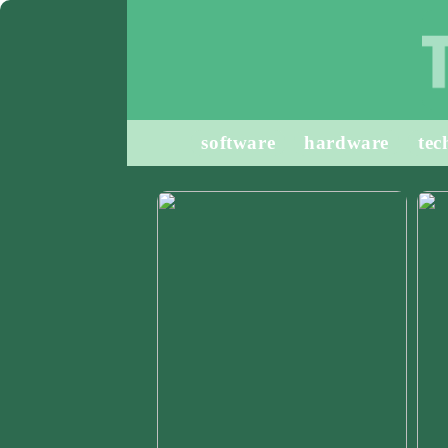
software
hardware
tec