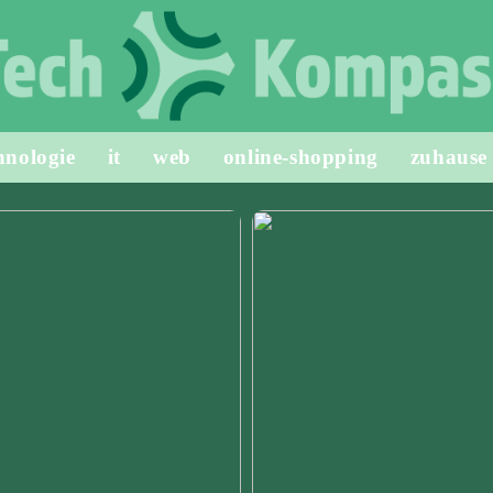
hnologie
it
web
online-shopping
zuhause