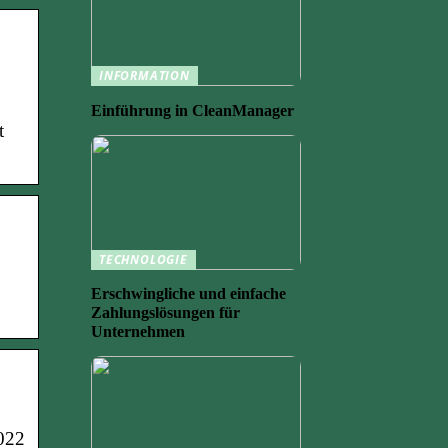
INFORMATION
Einführung in CleanManager
t
TECHNOLOGIE
Erschwingliche und einfache
Zahlungslösungen für
Unternehmen
022