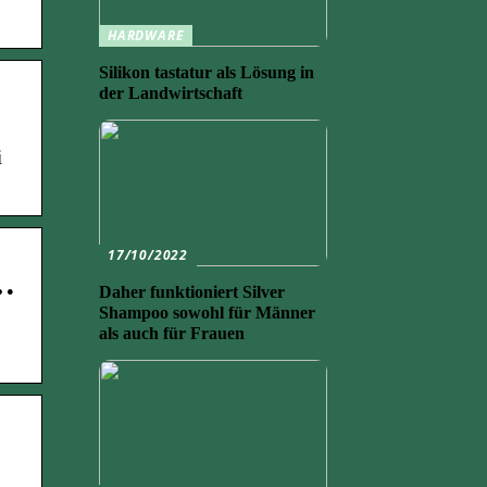
HARDWARE
Silikon tastatur als Lösung in
der Landwirtschaft
i
17/10/2022
e…
Daher funktioniert Silver
Shampoo sowohl für Männer
als auch für Frauen