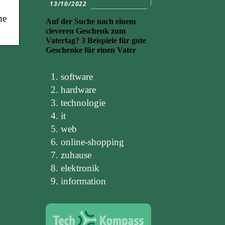
13/10/2022
he
Auf der Suche nach einem
cleveren Geschenk zum
Vatertag? 3 Beispiele für gute
Geschenke für einen Vater
software
hardware
technologie
it
web
online-shopping
zuhause
elektronik
information