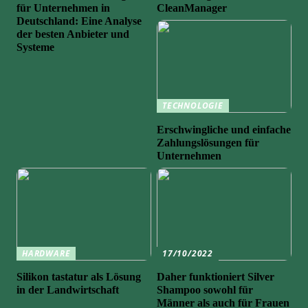
für Unternehmen in
CleanManager
Deutschland: Eine Analyse
der besten Anbieter und
Systeme
TECHNOLOGIE
Erschwingliche und einfache
Zahlungslösungen für
Unternehmen
HARDWARE
17/10/2022
Silikon tastatur als Lösung
Daher funktioniert Silver
in der Landwirtschaft
Shampoo sowohl für
Männer als auch für Frauen