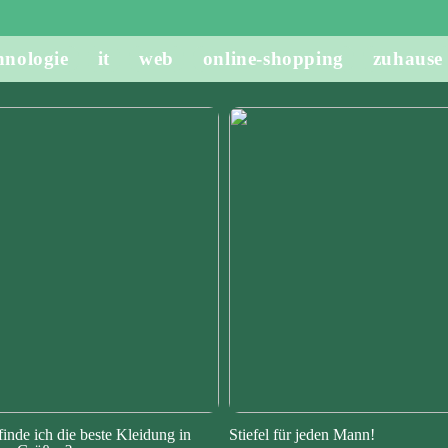
hnologie
it
web
online-shopping
zuhause
finde ich die beste Kleidung in
Stiefel für jeden Mann!