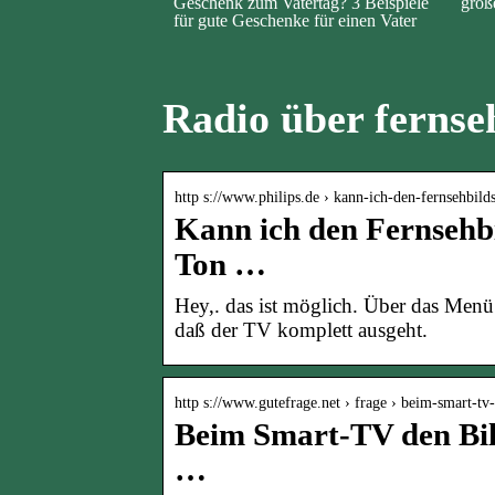
Geschenk zum Vatertag? 3 Beispiele
groß
für gute Geschenke für einen Vater
Radio über fernse
http s://www.philips.de › kann-ich-den-fernsehbil
Kann ich den Fernsehb
Ton …
Hey,. das ist möglich. Über das Menü
daß der TV komplett ausgeht.
http s://www.gutefrage.net › frage › beim-smart-t
Beim Smart-TV den Bil
…