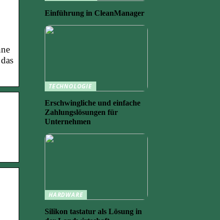
Einführung in CleanManager
hne
 das
TECHNOLOGIE
Erschwingliche und einfache
Zahlungslösungen für
Unternehmen
HARDWARE
Silikon tastatur als Lösung in