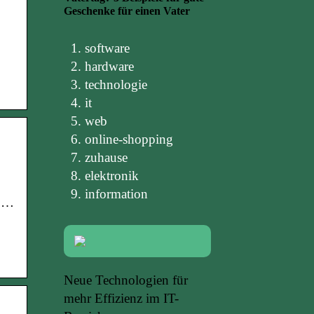
Geschenke für einen Vater
software
hardware
technologie
it
web
online-shopping
zuhause
elektronik
information
n …
Neue Technologien für
mehr Effizienz im IT-