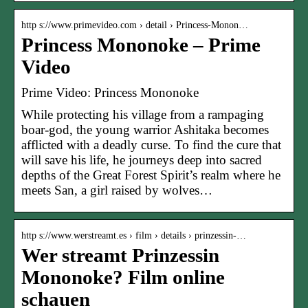
http s://www.primevideo.com › detail › Princess-Monon…
Princess Mononoke – Prime
Video
Prime Video: Princess Mononoke
While protecting his village from a rampaging
boar-god, the young warrior Ashitaka becomes
afflicted with a deadly curse. To find the cure that
will save his life, he journeys deep into sacred
depths of the Great Forest Spirit’s realm where he
meets San, a girl raised by wolves…
http s://www.werstreamt.es › film › details › prinzessin-…
Wer streamt Prinzessin
Mononoke? Film online
schauen