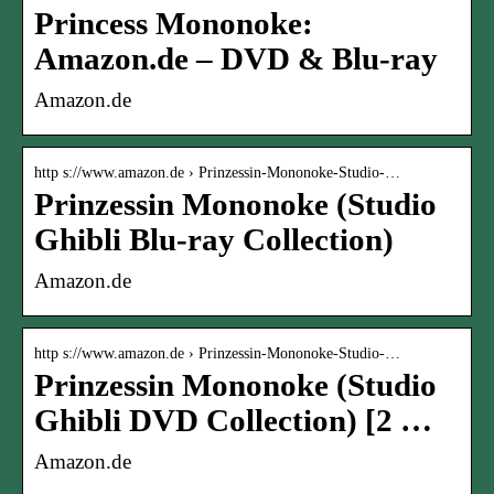
Princess Mononoke:
Amazon.de – DVD & Blu-ray
Amazon.de
http s://www.amazon.de › Prinzessin-Mononoke-Studio-…
Prinzessin Mononoke (Studio
Ghibli Blu-ray Collection)
Amazon.de
http s://www.amazon.de › Prinzessin-Mononoke-Studio-…
Prinzessin Mononoke (Studio
Ghibli DVD Collection) [2 …
Amazon.de