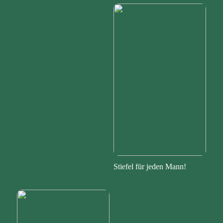
Stiefel für jeden Mann!