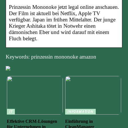
Prinzessin Mononoke jetzt legal online anschauen.
Der Film ist aktuell bei Netflix, Apple TV
verfügbar. Japan im frühen Mittelalter. Der junge
Krieger Ashitaka tötet in Notwehr einen
dämonischen Eber und wird darauf mit einem
Fluch belegt.
Keywords: prinzessin mononoke amazon
IT
INFORMATION
Effektive CRM-Lösungen
Einführung in
für Unternehmen in
CleanManager