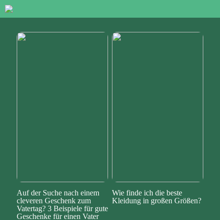
Auf der Suche nach einem
Wie finde ich die beste
cleveren Geschenk zum
Kleidung in großen Größen?
Vatertag? 3 Beispiele für gute
Geschenke für einen Vater