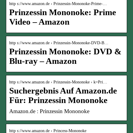
http s://www.amazon.de › Prinzessin-Mononoke-Prime-…
Prinzessin Mononoke: Prime
Video – Amazon
http s://www.amazon.de › Prinzessin-Mononoke-DVD-B…
Prinzessin Mononoke: DVD &
Blu-ray – Amazon
http s://www.amazon.de › Prinzessin-Mononoke › k=Pri…
Suchergebnis Auf Amazon.de
Für: Prinzessin Mononoke
Amazon.de : Prinzessin Mononoke
http s://www.amazon.de › Princess-Mononoke