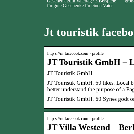
Geschenk zum Vatertag? 3 Beispiele
groß
für gute Geschenke für einen Vater
Jt touristik faceb
http s://m.facebook.com › profile
JT Touristik GmbH – L
JT Touristik GmbH
JT Touristik GmbH. 60 likes. Local 
better understand the purpose of a Pa
JT Touristik GmbH. 60 Synes godt 
http s://m.facebook.com › profile
JT Villa Westend – Ber