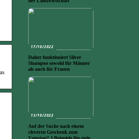
der Landwirtschaft
i
17/10/2022
Daher funktioniert Silver
Shampoo sowohl für Männer
als auch für Frauen
as
13/10/2022
Auf der Suche nach einem
cleveren Geschenk zum
Vatertag? 3 Beispiele für gute