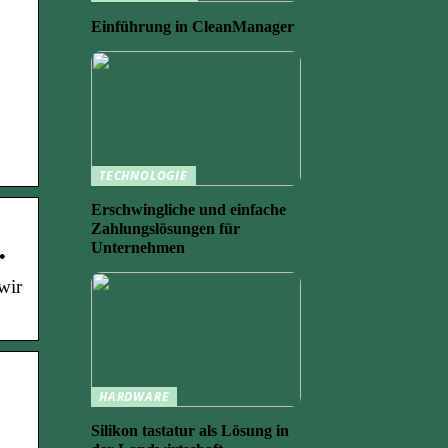
Einführung in CleanManager
TECHNOLOGIE
Erschwingliche und einfache
Zahlungslösungen für
…
Unternehmen
wir
HARDWARE
Silikon tastatur als Lösung in