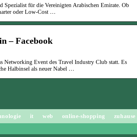
nd Spezialist für die Vereinigten Arabischen Emirate. Ob
harter oder Low-Cost …
in – Facebook
s Networking Event des Travel Industry Club statt. Es
che Halbinsel als neuer Nabel …
hnologie
it
web
online-shopping
zuhause