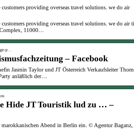
he customers providing overseas travel solutions. we do air
e customers providing overseas travel solutions. we do air t
ng Complex, 11000…
sige-p…
rismusfachzeitung – Facebook
hefin Jasmin Taylor und JT Österreich Verkaufsleiter Thom
Party anläßlich der…
tos
e Hide JT Touristik lud zu … –
em marokkanischen Abend in Berlin ein. © Agentur Baganz,