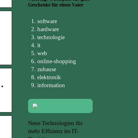
Geschenke für einen Vater
software
hardware
technologie
it
web
online-shopping
zuhause
elektronik
…
information
Neue Technologien für
mehr Effizienz im IT-