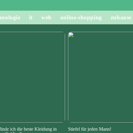
hnologie
it
web
online-shopping
zuhause
finde ich die beste Kleidung in
Stiefel für jeden Mann!