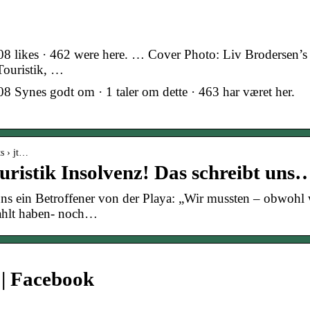
08 likes · 462 were here. … Cover Photo: Liv Brodersen’s
Touristik, …
8 Synes godt om · 1 taler om dette · 463 har været her.
s › jt…
ristik Insolvenz! Das schreibt uns
uns ein Betroffener von der Playa: „Wir mussten – obwohl 
zahlt haben- noch…
e | Facebook