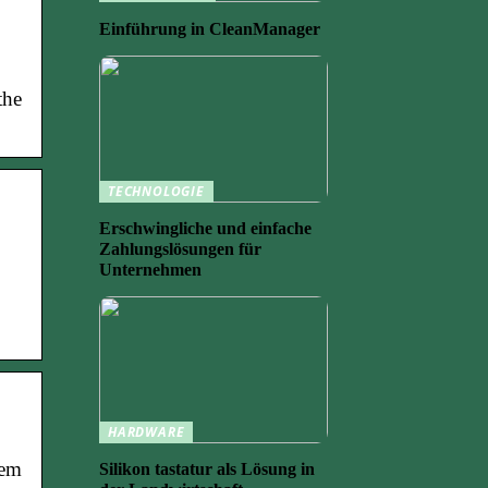
Einführung in CleanManager
the
TECHNOLOGIE
Erschwingliche und einfache
Zahlungslösungen für
Unternehmen
HARDWARE
rem
Silikon tastatur als Lösung in