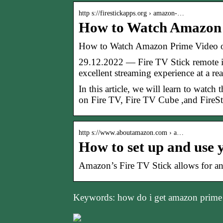
http s://firestickapps.org › amazon-…
How to Watch Amazon P
How to Watch Amazon Prime Video on 
29.12.2022 — Fire TV Stick remote in
excellent streaming experience at a re
In this article, we will learn to watch
on Fire TV, Fire TV Cube ,and FireS
http s://www.aboutamazon.com › a…
How to set up and use 
Amazon’s Fire TV Stick allows for an 
Keywords: how do i get amazon prime 