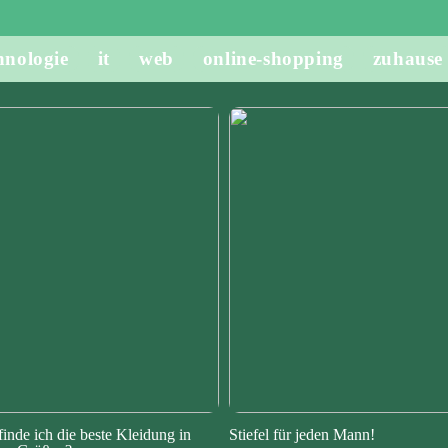
hnologie
it
web
online-shopping
zuhause
finde ich die beste Kleidung in
Stiefel für jeden Mann!