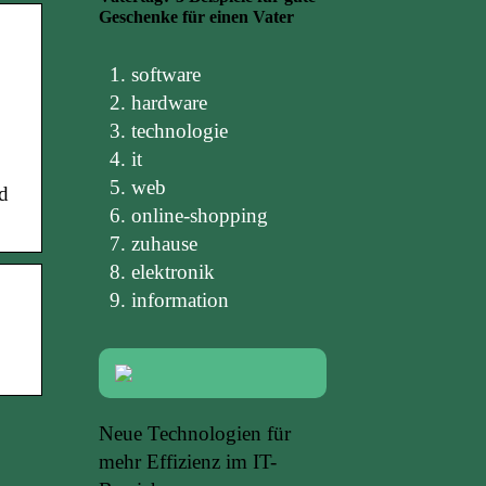
Geschenke für einen Vater
software
hardware
technologie
it
web
ed
online-shopping
zuhause
elektronik
information
Neue Technologien für
mehr Effizienz im IT-