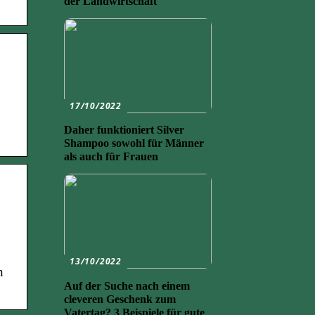
der Landwirtschaft
17/10/2022
Daher funktioniert Silver
Shampoo sowohl für Männer
als auch für Frauen
13/10/2022
n
Auf der Suche nach einem
cleveren Geschenk zum
Vatertag? 3 Beispiele für gute