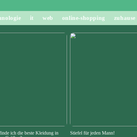
hnologie
it
web
online-shopping
zuhause
finde ich die beste Kleidung in
Stiefel für jeden Mann!