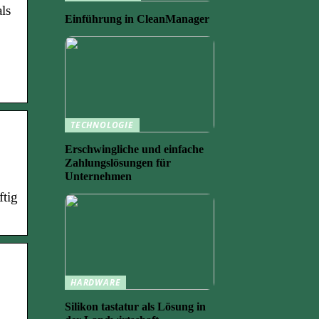
ls
Einführung in CleanManager
TECHNOLOGIE
Erschwingliche und einfache
Zahlungslösungen für
Unternehmen
ftig
HARDWARE
Silikon tastatur als Lösung in