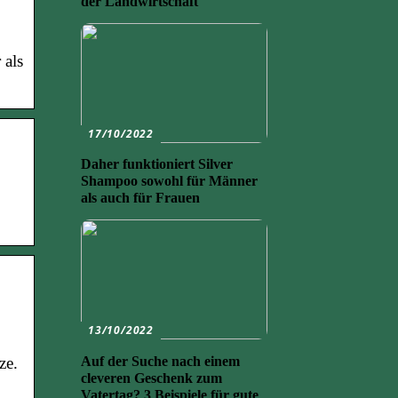
der Landwirtschaft
 als
17/10/2022
Daher funktioniert Silver
Shampoo sowohl für Männer
als auch für Frauen
13/10/2022
Auf der Suche nach einem
ze.
cleveren Geschenk zum
Vatertag? 3 Beispiele für gute