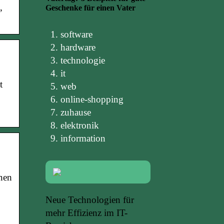
,
Geschenke für einen Vater
software
hardware
technologie
it
t
web
online-shopping
zuhause
elektronik
information
nen
Neue Technologien für
mehr Effizienz im IT-