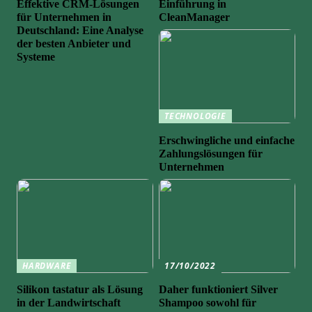
Effektive CRM-Lösungen
Einführung in
für Unternehmen in
CleanManager
Deutschland: Eine Analyse
der besten Anbieter und
Systeme
TECHNOLOGIE
Erschwingliche und einfache
Zahlungslösungen für
Unternehmen
HARDWARE
17/10/2022
Silikon tastatur als Lösung
Daher funktioniert Silver
in der Landwirtschaft
Shampoo sowohl für