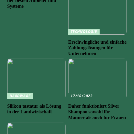
der besten Anbieter und
Systeme
TECHNOLOGIE
Erschwingliche und einfache
Zahlungslösungen für
Unternehmen
HARDWARE
17/10/2022
Silikon tastatur als Lösung
Daher funktioniert Silver
in der Landwirtschaft
Shampoo sowohl für
Männer als auch für Frauen