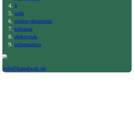
it
web
online-shopping
zuhause
elektronik
information
info@kanalweb.de