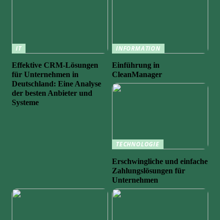
IT
INFORMATION
Effektive CRM-Lösungen
Einführung in
für Unternehmen in
CleanManager
Deutschland: Eine Analyse
der besten Anbieter und
Systeme
TECHNOLOGIE
Erschwingliche und einfache
Zahlungslösungen für
Unternehmen