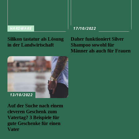
HARDWARE
17/10/2022
Silikon tastatur als Lösung
Daher funktioniert Silver
in der Landwirtschaft
Shampoo sowohl für
Männer als auch für Frauen
13/10/2022
Auf der Suche nach einem
cleveren Geschenk zum
Vatertag? 3 Beispiele für
gute Geschenke für einen
Vater