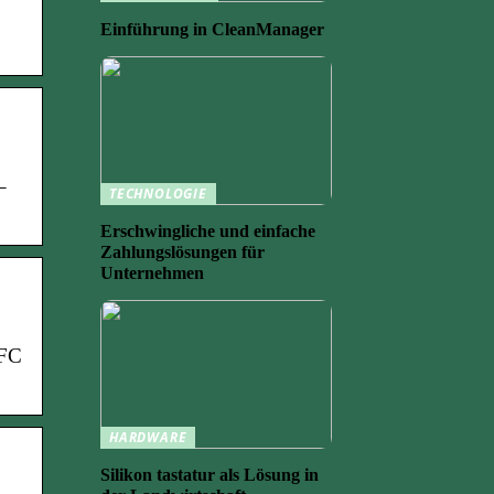
Einführung in CleanManager
–
TECHNOLOGIE
Erschwingliche und einfache
Zahlungslösungen für
Unternehmen
.FC
HARDWARE
Silikon tastatur als Lösung in