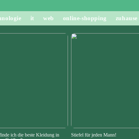
hnologie
it
web
online-shopping
zuhause
finde ich die beste Kleidung in
Stiefel für jeden Mann!