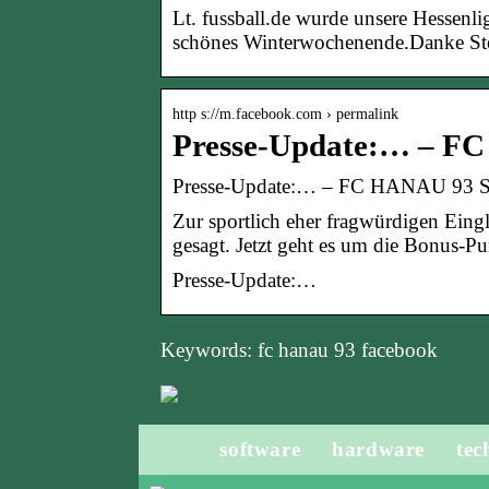
Lt. fussball.de wurde unsere Hessenl
schönes Winterwochenende.Danke St
http s://m.facebook.com › permalink
Presse-Update:… – FC
Presse-Update:… – FC HANAU 93 Su
Zur sportlich eher fragwürdigen Eingli
gesagt. Jetzt geht es um die Bonus-
Presse-Update:…
Keywords: fc hanau 93 facebook
software
hardware
tec