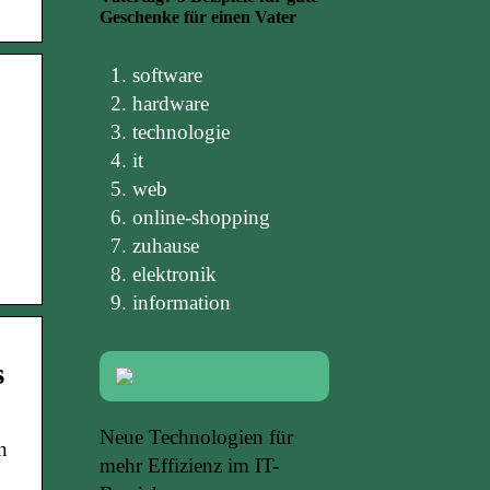
Geschenke für einen Vater
software
hardware
technologie
it
web
online-shopping
zuhause
elektronik
information
s
Neue Technologien für
n
mehr Effizienz im IT-