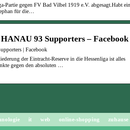
iga-Partie gegen FV Bad Vilbel 1919 e.V. abgesagt.Habt ei
ephan für die…
 HANAU 93 Supporters – Facebook
pporters | Facebook
ederung der Eintracht-Reserve in die Hessenliga ist alles
Punkte gegen den absoluten …
hnologie
it
web
online-shopping
zuhause