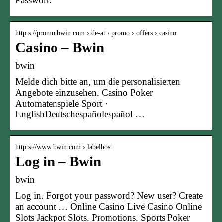
Passwort.
http s://promo.bwin.com › de-at › promo › offers › casino
Casino – Bwin
bwin
Melde dich bitte an, um die personalisierten
Angebote einzusehen. Casino Poker
Automatenspiele Sport ·
EnglishDeutschespañolespañol …
http s://www.bwin.com › labelhost
Log in – Bwin
bwin
Log in. Forgot your password? New user? Create
an account … Online Casino Live Casino Online
Slots Jackpot Slots. Promotions. Sports Poker