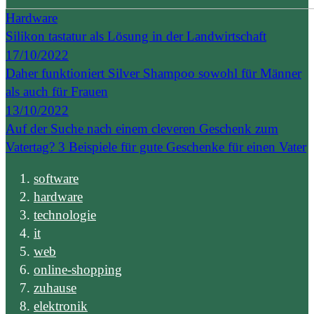
Hardware
Silikon tastatur als Lösung in der Landwirtschaft
17/10/2022
Daher funktioniert Silver Shampoo sowohl für Männer
als auch für Frauen
13/10/2022
Auf der Suche nach einem cleveren Geschenk zum
Vatertag? 3 Beispiele für gute Geschenke für einen Vater
software
hardware
technologie
it
web
online-shopping
zuhause
elektronik