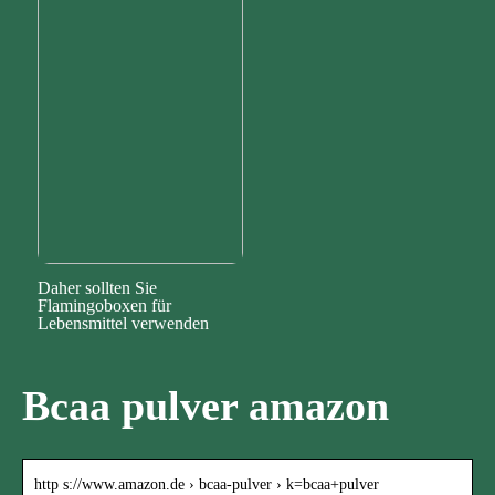
Daher sollten Sie
Flamingoboxen für
Lebensmittel verwenden
Bcaa pulver amazon
http s://www.amazon.de › bcaa-pulver › k=bcaa+pulver