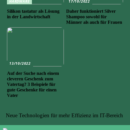
HARDWARE
17/10/2022
Silikon tastatur als Lösung
Daher funktioniert Silver
in der Landwirtschaft
Shampoo sowohl für
Männer als auch für Frauen
13/10/2022
Auf der Suche nach einem
cleveren Geschenk zum
Vatertag? 3 Beispiele für
gute Geschenke für einen
Vater
Neue Technologien für mehr Effizienz im IT-Bereich