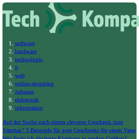
software
hardware
technologie
it
web
online-shopping
zuhause
elektronik
information
Auf der Suche nach einem cleveren Geschenk zum
Vatertag? 3 Beispiele für gute Geschenke für einen Vater
Wie finde ich die beste Kleidung in großen Größen?