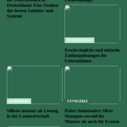
Deutschland: Eine Analyse
der besten Anbieter und
Systeme
TECHNOLOGIE
Erschwingliche und einfache
Zahlungslösungen für
Unternehmen
HARDWARE
17/10/2022
Silikon tastatur als Lösung
Daher funktioniert Silver
in der Landwirtschaft
Shampoo sowohl für
Männer als auch für Frauen